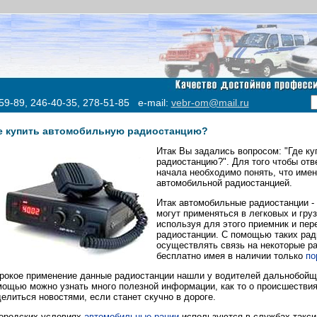
59-89, 246-40-35, 278-51-85 e-mail:
vebr-om@mail.ru
е купить автомобильную радиостанцию?
Итак Вы задались вопросом: "Где к
радиостанцию?". Для того чтобы отв
начала необходимо понять, что име
автомобильной радиостанцией.
Итак автомобильные радиостанции - 
могут применяться в легковых и гру
используя для этого приемник и пер
радиостанции. С помощью таких рад
осуществлять связь на некоторые р
бесплатно имея в наличии только
по
окое применение данные радиостанции нашли у водителей дальнобойщико
ощью можно узнать много полезной информации, как то о происшествия
елиться новостями, если станет скучно в дороге.
городских условиях
автомобильные рации
используются в службах такси.