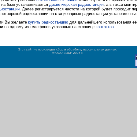
 на базе устанавливается
диспетчерская радиостанция
, а в такси монт
диостанции
. Далее регистрируется частота на которой будет проходит п
петчерской радиостанции на стационарные радиостанции установленные 
ли Вы желаете
купить радиостанцию
для дальнейшего использования ёё 
и по одному из телефонов указанных на странице
контактов
.
Этот сайт не производит сбор и обработку персональных данных.
© ООО ВЭБР 2025 г.