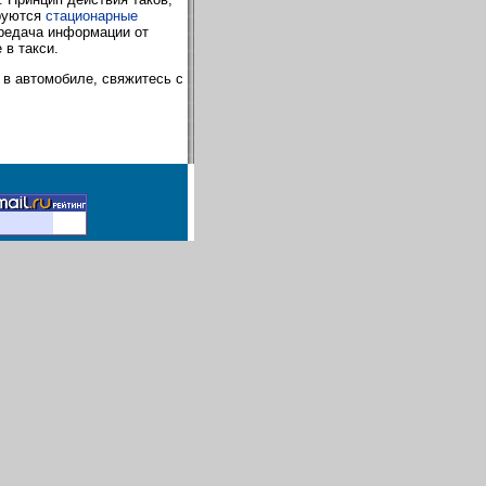
ируются
стационарные
ередача информации от
в такси.
в автомобиле, свяжитесь с