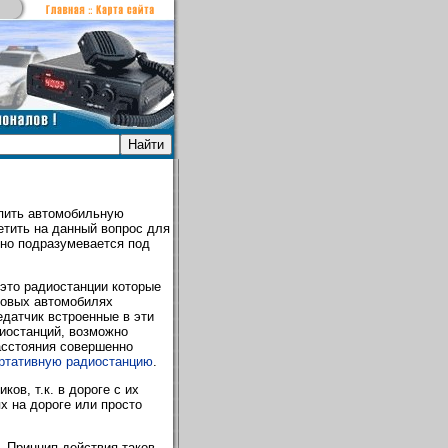
упить автомобильную
етить на данный вопрос для
нно подразумевается под
это радиостанции которые
зовых автомобилях
едатчик встроенные в эти
иостанций, возможно
асстояния совершенно
ртативную радиостанцию
.
в, т.к. в дороге с их
х на дороге или просто
 Принцип действия таков,