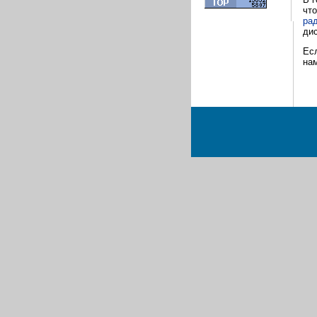
что
ра
дис
Ес
нам