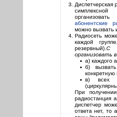
Диспетчерская 
симплексной 
организоват
абонентские р
можно вызвать 
Радиосеть може
каждой групп
резервный).
С 
организовать в
а) каждого 
б) вызват
конкретную 
в) всех а
(циркулярны
При получении
радиостанция а
диспетчер може
ответа нет, то