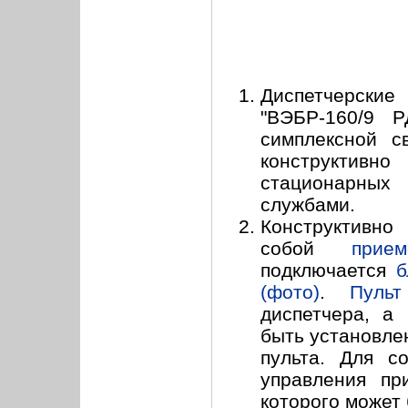
Диспетчерские
"ВЭБР-160/9 Р
симплексной 
конструктивно
стационарных
службами.
Конструктивно
собой
прие
подключается
б
(фото)
.
Пульт
диспетчера, а
быть установле
пульта. Для с
управления пр
которого может 