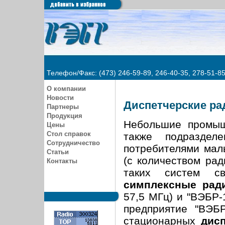
Телефон/Факс: (473) 246-59-89, 246-40-35, 278-51-8
О компании
Новости
Диспетчерские ра
Партнеры
Продукция
Небольшие промыш
Цены
Стол справок
также подраздел
Сотрудничество
потребителями мал
Статьи
(с количеством рад
Контакты
таких систем св
симплексные рад
57,5 МГц) и "ВЭБР-
предприятие "ВЭБ
стационарных
дис