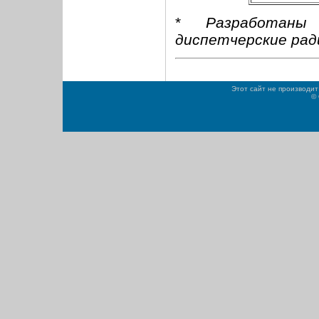
*
Разработаны д
диспетчерские рад
Этот сайт не производит
© 