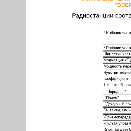
"ВЭБР
Радиостанции соотв
* Рабочие част
* Рабочие част
Шаг сетки част
Модуляция кГц
Мощность пере
Чувствительно
Коэффициент г
Ток потреблени
- "Передача"
-"Прием"
-"Дежурный пр
Габариты, мм/кг
-Приемопереда
-Пульта управ
-блок питания 