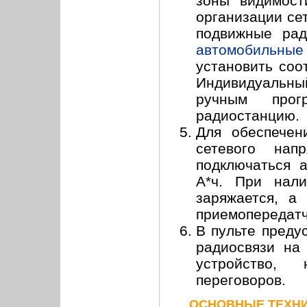
зоны "видимост
организации се
подвижные рад
автомобильные
установить соо
Индивидуальны
ручным прог
радиостанцию.
Для обеспечен
сетевого нап
подключаться 
А*ч. При нали
заряжается, а
приемопередатч
В пульте преду
радиосвязи на
устройство,
переговоров.
ОСНОВНЫЕ ТЕХНИ