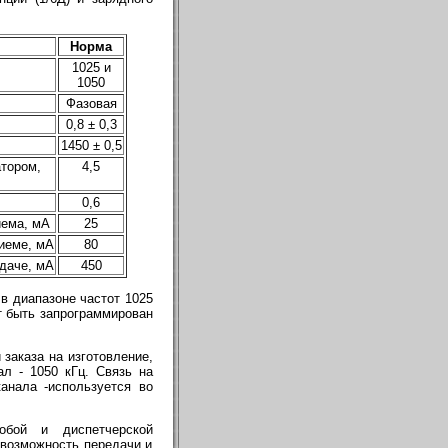
Норма
1025 и
1050
Фазовая
0,8 ± 0,3
1450 ± 0,5
атором,
4,5
0,6
иема, мА
25
иеме, мА
80
едаче, мА
450
в диапазоне частот 1025
т быть запрограммирован
 заказа на изготовление,
л - 1050 кГц. Связь на
канала -используется во
обой и диспетчерской
возможность передачи и