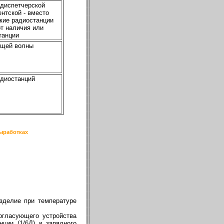
 диспетчерской
ентской - вместо
ские радиостанции
от наличия или
танции
ущей волны
адиостанций
ыработках
зделие при температуре
согласующего устройства
нции (1/6Д) и зарядного