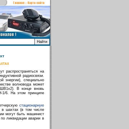
хт
АХТАХ
ут распространяться на
индуктивной радиосвязи.
й энергии), специально
честве волновода может
ШВ1х2). В конце вновь
-1/6. На этом принципе
петчерскую
стационарную
в шахтах (в том числе
ции могут быть машинист
 по ликвидации аварии в