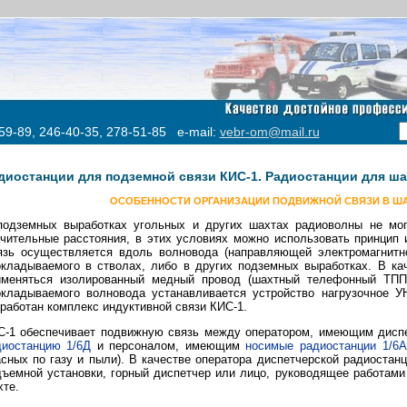
59-89, 246-40-35, 278-51-85 e-mail:
vebr-om@mail.ru
диостанции для подземной связи КИС-1. Радиостанции для ша
ОСОБЕННОСТИ ОРГАНИЗАЦИИ ПОДВИЖНОЙ СВЯЗИ В Ш
подземных выработках угольных и других шахтах радиоволны не мог
чительные расстояния, в этих условиях можно использовать принцип 
язь осуществляется вдоль волновода (направляющей электромагнитно
окладываемого в стволах, либо в других подземных выработках. В ка
именяться изолированный медный провод (шахтный телефонный ТПП
окладываемого волновода устанавливается устройство нагрузочное УН
работан комплекс индуктивной связи КИС-1.
С-1 обеспечивает подвижную связь между оператором, имеющим дис
диостанцию 1/6Д
и персоналом, имеющим
носимые радиостанции 1/6А
сных по газу и пыли). В качестве оператора диспетчерской радиостан
ъемной установки, горный диспетчер или лицо, руководящее работами
те.