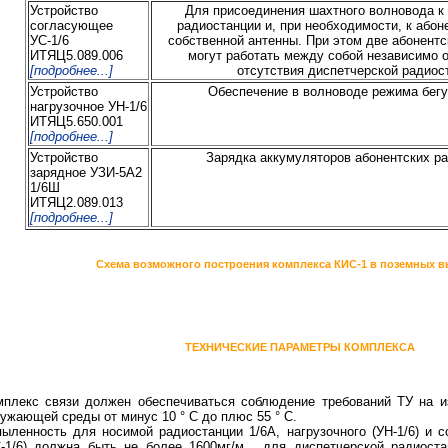
Устройство
Для присоединения шахтного волновода к
согласующее
радиостанции и, при необходимости, к абон
УС-1/6
собственной антенны. При этом две абонент
ИТЯЦ5.089.006
могут работать между собой независимо 
[подробнее...]
отсутствия диспетчерской радиос
Устройство
Обеспечение в волноводе режима бег
нагрузочное УН-1/6
ИТЯЦ5.650.001
[подробнее...]
Устройство
Зарядка аккумуляторов абонентских р
зарядное УЗИ-5А2
1/6Ш
ИТЯЦ2.089.013
[подробнее...]
Схема возможного построения комплекса КИС-1 в поземных в
ТЕХНИЧЕСКИЕ ПАРАМЕТРЫ КОМПЛЕКСА
мплекс связи должен обеспечиваться соблюдение требований ТУ на и
ужающей среды от минус 10 ° С до плюс 55 ° С.
ыленность для носимой радиостанции 1/6А, нагрузочного (УН-1/6) и 
С-1/6) должна быть не более 1600мг/м , для диспетчерской радиоста