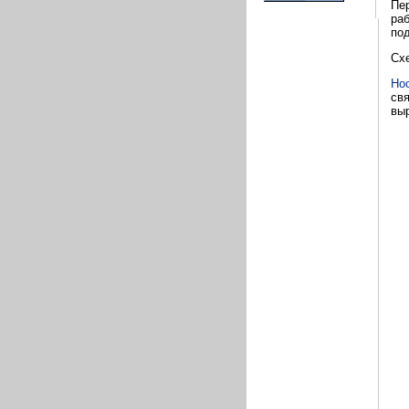
Пе
ра
под
Схе
Но
св
выр