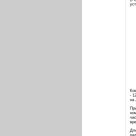
уст
Ком
- 1
на 
При
но
ча
вре
Дл
ра