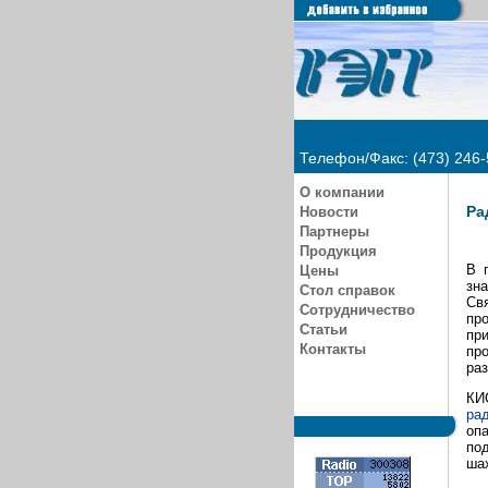
Телефон/Факс: (473) 246-
О компании
Ра
Новости
Партнеры
Продукция
В 
Цены
зна
Стол справок
Св
Сотрудничество
пр
Статьи
пр
Контакты
пр
раз
КИ
ра
опа
под
шах