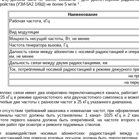
ройства (УЗИ-5А2 1/6Ш) не более 5 мг/м ³ .
Наименование
Рабочая частота, кГц
Вид модуляции
Мощность несущей частоты, Вт, не менее
Частота генератора вызова, Гц
Далность связи между абонентом с носимой радиостанцией и опер
км, не менее
Дальность связи между двумя радиостанциями, км
Ток, потребляемый носимой радиостанцией в режиме дежурного пр
на пр
на пер
плекс связи имеет два оперативно переключающиеся канала, работает 
225 кГц в режиме одночастотного или двухчастотного симплекса и може
любые две частоты с разносом частот в 25 кГц указанного диапазона.
 отсутствии требований заказчика к номиналам частот, при оформлении
миналы частот должны быть установлены: 1 канал- 1025 кГц и 2 кана
стоте первого канала должна быть оперативной, на частоте второго 
мя работ при осмотре и ремонте подземных стволов.
я взаимодействия носимых абонентских радиостанций между с
диостанцией при помощи кодовых посылок должна быть предусмотрена 