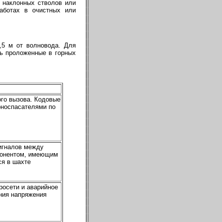
 наклонных стволов или
аботах в очистных или
,5 м от волновода. Для
ть проложенные в горных
ого вызова. Кодовые
рноспасателями по
игналов между
абонентом, имеющим
я в шахте
росети и аварийное
ния напряжения