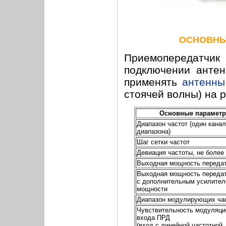
ОСНОВНЫ
Приемопередатчи
подключении анте
применять
антенны
стоячей волны) на р
Основные парамет
Диапазон частот (один канал
диапазона)
Шаг сетки частот
Девиация частоты, не более
Выходная мощность переда
Выходная мощность переда
с дополнительным усилите
мощности
Диапазон модулирующих ча
Чувствительность модуляци
входа ПРД
(вход с линейной частотной