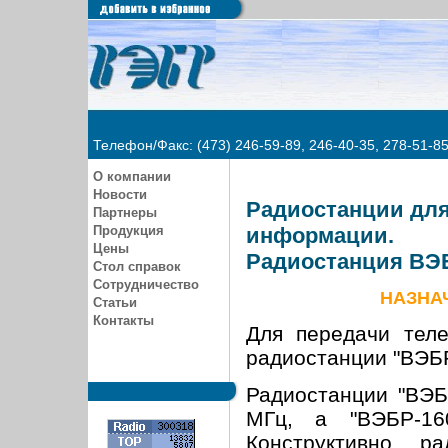
Телефон/Факс: (473) 246-59-89, 246-40-35, 278-51-8
О компании
Новости
Радиостанции для
Партнеры
Продукция
информации.
Цены
Радиостанция ВЭБ
Стол справок
Сотрудничество
НАЗНА
Статьи
Контакты
Для передачи тел
радиостанции "ВЭБР 
Радиостанции "ВЭБ
МГц, а "ВЭБР-16
Конструктивно р