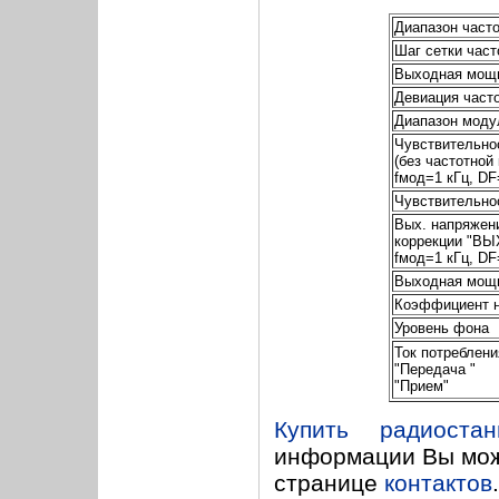
Диапазон част
Шаг сетки част
Выходная мощн
Девиация часто
Диапазон моду
Чувствительно
(без частотной
fмод=1 кГц, DF
Чувствительно
Вых. напряжен
коррекции "ВЫХ
fмод=1 кГц, DF
Выходная мощн
Коэффициент н
Уровень фона
Ток потреблени
"Передача "
"Прием"
Купить радиостан
информации Вы мож
странице
контактов
.