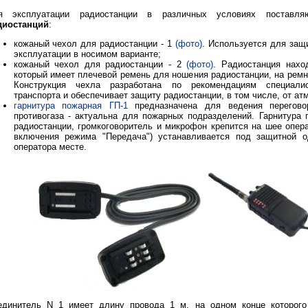
я эксплуатации радиостанции в различных условиях поставл
диостанций
:
кожаный чехол для радиостанции - 1
(фото)
. Используется для защ
эксплуатации в носимом варианте;
кожаный чехол для радиостанции - 2
(фото)
. Радиостанция нахо
который имеет плечевой ремень для ношения радиостанции, на ремн
Конструкция чехла разработана по рекомендациям специалис
транспорта и обеспечивает защиту радиостанции, в том числе, от а
гарнитура пожарная ГП-1
предназначена для ведения перегово
противогаза - актуальна для пожарных подразделений. Гарнитура
радиостанции, громкоговоритель и микрофон крепится на шее операт
включения режима "Передача") устанавливается под защитной 
оператора месте.
единитель N 1 имеет длину провода 1 м, на одном конце которого