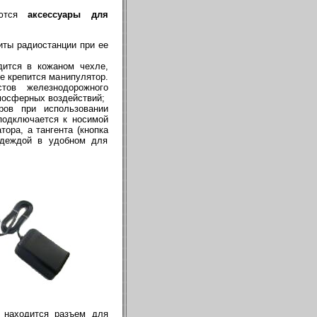
яются
аксессуары для
иты радиостанции при ее
дится в кожаном чехле,
е крепится манипулятор.
тов железнодорожного
тмосферных воздействий;
ров при использовании
 подключается к носимой
ора, а тангента (кнопка
одеждой в удобном для
 находится разъем для